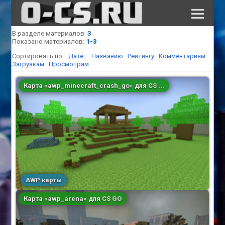
В разделе материалов
:
3
КАТАЛОГ ФАЙЛОВ
ПОЛЕЗНЫЕ СТАТЬИ
Показано материалов
:
1-3
Сортировать по:
Дате
·
Названию
·
Рейтингу
·
Комментариям
·
Загрузкам
·
Просмотрам
СКАЧАТЬ КС 1.6
Карта «awp_minecraft_crash_go» для CS ...
AWP карты
Карта «awp_arena» для CS GO