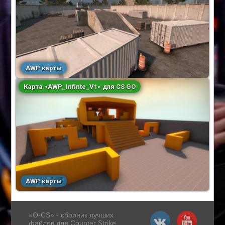
AWP карты
Карта «AWP_Infinte_V1» для CS GO
AWP карты
«O-CS» - сборник лучших
файлов для Counter Strike.