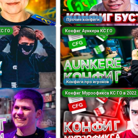
Прочие конфиги
КС ГО
Конфиг Аункера КС ГО
Конфиги про игроков
Конфиг Мурзофикса КС ГО в 2022