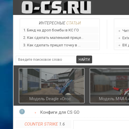
ИНТЕРЕСНЫЕ
СТАТЬИ
1. Бинд на дроп бомбы в КС ГО
Чит
2. Как сделать маленький прице...
Ext
3. Как сделать прицел точку в ...
ВХ 
Модель Deagle «Oroc...
Модель M4A4 «Д
Конфиги для CS GO
COUNTER STRIKE
1.6