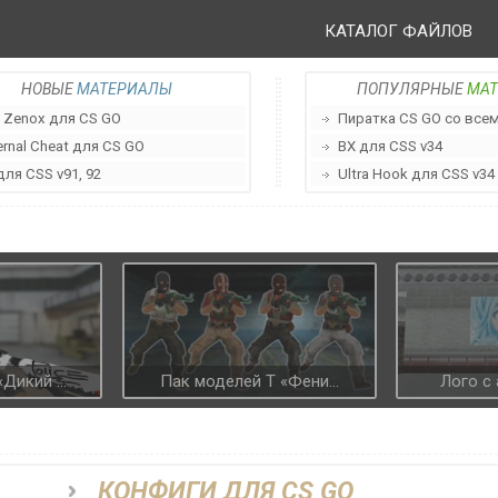
КАТАЛОГ ФАЙЛОВ
НОВЫЕ
МАТЕРИАЛЫ
ПОПУЛЯРНЫЕ
МА
 Zenox для CS GO
Пиратка CS GO со всеми
ernal Cheat для CS GO
ВХ для CSS v34
для CSS v91, 92
Ultra Hook для CSS v34
икий ...
Пак моделей T «Фени...
Лого с 
КОНФИГИ ДЛЯ CS GO