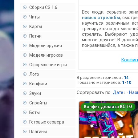
Сборки CS 1.6
Все люди, серьезно зан
Читы
навык стрельбы
, смотр
научиться различным асп
Карты
тренируется и до мелоче
стрелять. Выбирают удо
Патчи
многое другое! В данно
понравившийся, а также п
Модели оружия
Модели игроков
Конфиги
Оформление игры
Лого
В разделе материалов
:
14
Показано материалов
:
1-10
Конфиги
Сортировать по:
Дате
·
Наз
Звуки
Спрайты
Конфиг делайта КС ГО
Боты
Готовые сервера
Плагины