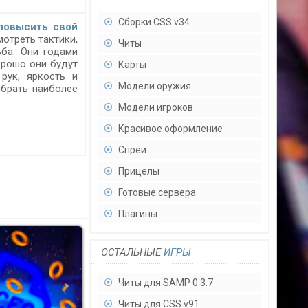
Сборки CSS v34
повысить свой
отреть тактики,
Читы
ьба. Они годами
орошо они будут
Карты
 рук, яркость и
Модели оружия
ыбрать наиболее
Модели игроков
Красивое оформление
Спреи
Прицелы
Готовые сервера
Плагины
ОСТАЛЬНЫЕ
ИГРЫ
Читы для SAMP 0.3.7
Читы для CSS v91