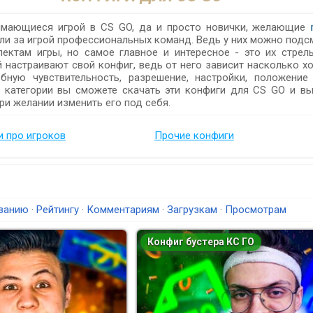
имающиеся игрой в CS GO, да и просто новички, желающие
ели за игрой профессиональных команд. Ведь у них можно подсм
ектам игры, но самое главное и интересное - это их стрел
й настраивают свой конфиг, ведь от него зависит насколько х
бную чувствительность, разрешение, настройки, положение
й категории вы сможете скачать эти конфиги для CS GO и в
ри желании изменить его под себя.
 про игроков
Прочие конфиги
ванию
·
Рейтингу
·
Комментариям
·
Загрузкам
·
Просмотрам
Конфиг бустера КС ГО