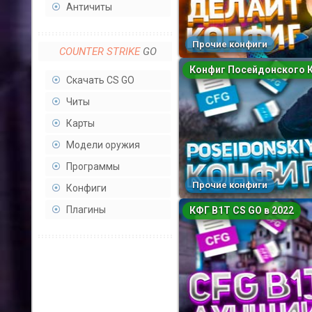
Античиты
Прочие конфиги
COUNTER STRIKE
GO
Конфиг Посейдонского 
Скачать CS GO
Читы
Карты
Модели оружия
Программы
Прочие конфиги
Конфиги
Плагины
КФГ B1T CS GO в 2022