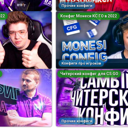
Прочие конфиги
022
Конфиг Монеси КС ГО в 2022
Конфиги про игроков
Читерский конфиг для CS GO
Прочие конфиги