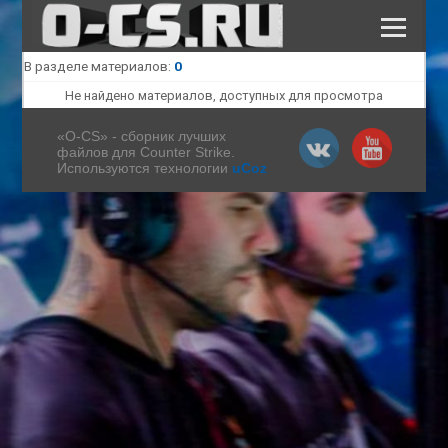
В разделе материалов
:
0
КАТАЛОГ ФАЙЛОВ
ПОЛЕЗНЫЕ СТАТЬИ
Не найдено материалов, доступных для просмотра
СКАЧАТЬ КС 1.6
«O-CS» - сборник лучших
файлов для Counter Strike.
Используются технологии
uCoz