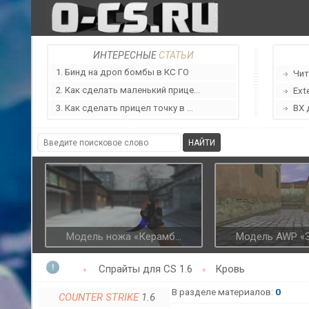
ИНТЕРЕСНЫЕ
СТАТЬИ
1. Бинд на дроп бомбы в КС ГО
Чит
2. Как сделать маленький прице...
Ext
3. Как сделать прицел точку в ...
ВХ 
Модель ножа «Керамб...
Модель AWP «З
Спрайты для CS 1.6
Кровь
В разделе материалов
:
0
COUNTER STRIKE
1.6