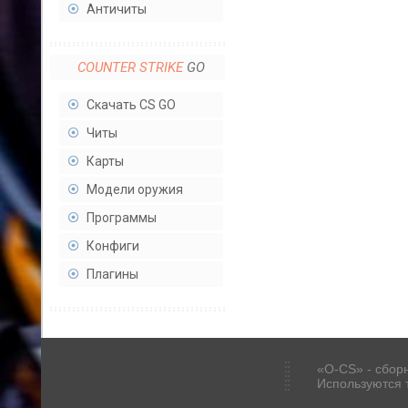
Античиты
COUNTER STRIKE
GO
Скачать CS GO
Читы
Карты
Модели оружия
Программы
Конфиги
Плагины
«O-CS» - сборн
Используются 