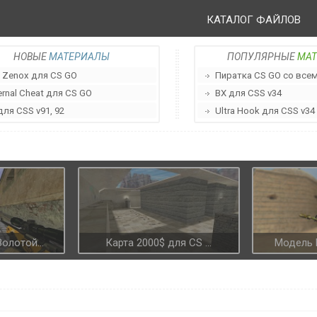
КАТАЛОГ ФАЙЛОВ
НОВЫЕ
МАТЕРИАЛЫ
ПОПУЛЯРНЫЕ
МА
 Zenox для CS GO
Пиратка CS GO со всеми
ernal Cheat для CS GO
ВХ для CSS v34
для CSS v91, 92
Ultra Hook для CSS v34
олотой...
Карта 2000$ для CS ...
Модель M