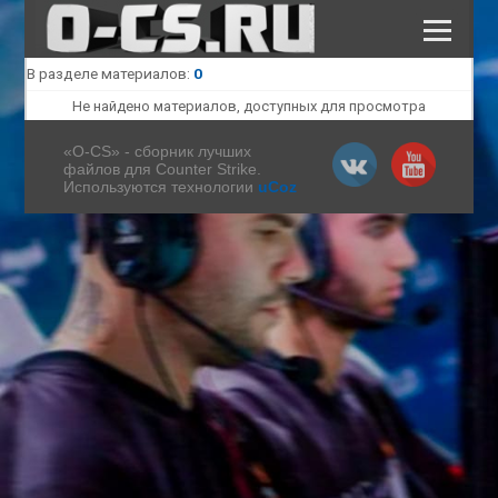
В разделе материалов
:
0
КАТАЛОГ ФАЙЛОВ
ПОЛЕЗНЫЕ СТАТЬИ
Не найдено материалов, доступных для просмотра
СКАЧАТЬ КС 1.6
«O-CS» - сборник лучших
файлов для Counter Strike.
Используются технологии
uCoz