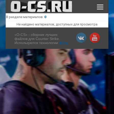
В разделе материалов
:
0
КАТАЛОГ ФАЙЛОВ
ПОЛЕЗНЫЕ СТАТЬИ
Не найдено материалов, доступных для просмотра
СКАЧАТЬ КС 1.6
«O-CS» - сборник лучших
файлов для Counter Strike.
Используются технологии
uCoz